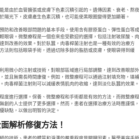
能是由於血管擴張或皮膚下色素沉積引起的。遺傳因素、衰老、熬
於陽光下，皮膚產生色素沉積，也可能使黑眼圈變得更加顯著。
預防和改善眼部問題的基本手段。使用含有膠原蛋白、彈性蛋白等
輕眼袋。微整療程是一個愈來愈受歡迎的選擇，包括注射玻尿酸、
達到改善的效果。對於臥蠶，肉毒桿菌注射也是一種有效的治療方
方法則包括眼袋手術，透過切除多餘的脂肪或皮膚，使眼袋得到緩
利用微小的注射或技術，對眼部區域進行局部調整，達到改善眼部
，並且無需長時間康復。例如，微整療程可以通過注射填充物，填
。肉毒桿菌注射則可以減緩表情肌肉的收縮，達到淡化臥蠶的效果
程度進行選擇。保養、微整療程和手術都是有效的方法，而微整療
無創的人士提供了更多選擇。然而，患者在選擇治療方法時應謹慎
優缺點，以做出明智的決定。
全面解析修復方法！
師的技術、患者的體質和淚溝的嚴重程度是關鍵因素。醫學美容手