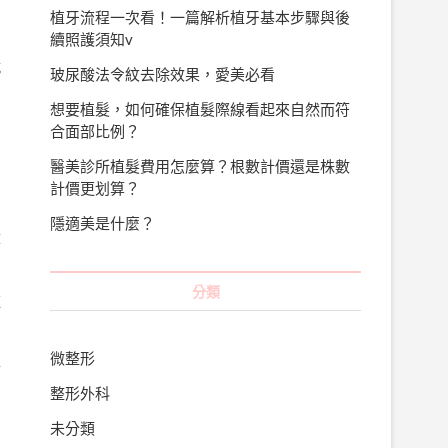
的
植牙流程一次看！一篇解析植牙基本步驟與後
續照護須知v
就
玻尿酸法令紋去除效果，愛美必看
想要植髮，如何確保植髮際線看起來自然而符
的
合面部比例？
醫美診所植髮費用怎麼算？根數計價還是株數
計價更划算？
隱適美是什麼？
從
分類
種
微整形
手
。
整形外科
習
未分類