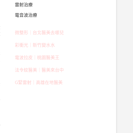
雷射治療
電音波治療
狀
微整形｜台北醫美去哪兒
歡
彩衝光｜新竹變水水
天
電波拉皮｜桃園醫美王
致
法令紋醫美｜醫美來台中
G緊雷射｜高雄在地醫美
廓
之
引
能