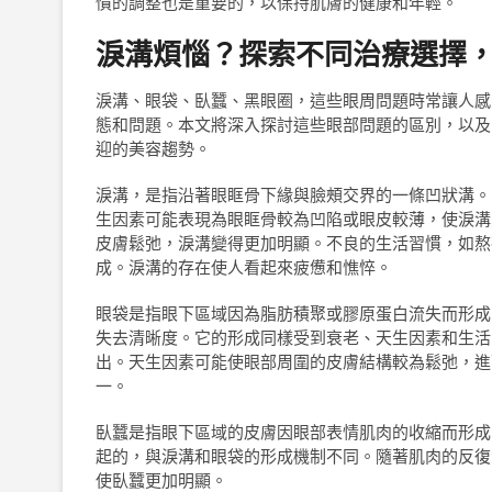
慣的調整也是重要的，以保持肌膚的健康和年輕。
淚溝煩惱？探索不同治療選擇
淚溝、眼袋、臥蠶、黑眼圈，這些眼周問題時常讓人感
態和問題。本文將深入探討這些眼部問題的區別，以及
迎的美容趨勢。
淚溝，是指沿著眼眶骨下緣與臉頰交界的一條凹狀溝。
生因素可能表現為眼眶骨較為凹陷或眼皮較薄，使淚溝
皮膚鬆弛，淚溝變得更加明顯。不良的生活習慣，如熬
成。淚溝的存在使人看起來疲憊和憔悴。
眼袋是指眼下區域因為脂肪積聚或膠原蛋白流失而形成
失去清晰度。它的形成同樣受到衰老、天生因素和生活
出。天生因素可能使眼部周圍的皮膚結構較為鬆弛，進
一。
臥蠶是指眼下區域的皮膚因眼部表情肌肉的收縮而形成
起的，與淚溝和眼袋的形成機制不同。隨著肌肉的反復
使臥蠶更加明顯。