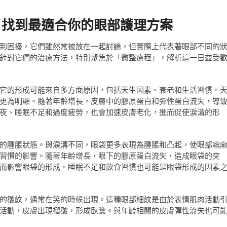
，找到最適合你的眼部護理方案
到困擾，它們雖然常被放在一起討論，但實際上代表著眼部不同的
針對它們的治療方法，特別聚焦於「微整療程」，解析這一日益受
它的形成可能來自多方面原因，包括天生因素、衰老和生活習慣。
更為明顯。隨著年齡增長，皮膚中的膠原蛋白和彈性蛋白流失，導
夜、睡眠不足和過度疲勞，也會加速皮膚老化，進而促使淚溝的形
的腫脹狀態。與淚溝不同，眼袋更多表現為腫脹和凸起，使眼部輪
習慣的影響。隨著年齡增長，眼下的膠原蛋白流失，造成眼袋的突
而影響眼袋的形成。睡眠不足和飲食習慣也可能是眼袋形成的因素
的皺紋，通常在笑的時候出現。這種眼部細紋是由於表情肌肉活動
活動，皮膚出現褶皺，形成臥蠶。與年齡相關的皮膚彈性流失也可