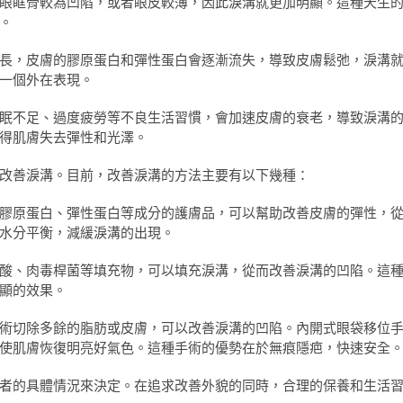
眼眶骨較為凹陷，或者眼皮較薄，因此淚溝就更加明顯。這種天生
。
長，皮膚的膠原蛋白和彈性蛋白會逐漸流失，導致皮膚鬆弛，淚溝
一個外在表現。
眠不足、過度疲勞等不良生活習慣，會加速皮膚的衰老，導致淚溝
得肌膚失去彈性和光澤。
改善淚溝。目前，改善淚溝的方法主要有以下幾種：
膠原蛋白、彈性蛋白等成分的護膚品，可以幫助改善皮膚的彈性，
水分平衡，減緩淚溝的出現。
酸、肉毒桿菌等填充物，可以填充淚溝，從而改善淚溝的凹陷。這
顯的效果。
術切除多餘的脂肪或皮膚，可以改善淚溝的凹陷。內開式眼袋移位
使肌膚恢復明亮好氣色。這種手術的優勢在於無痕隱疤，快速安全
者的具體情況來決定。在追求改善外貌的同時，合理的保養和生活