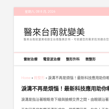
Skip
星期六, 08 8 月, 2026
to
content
醫來台南就變美
醫來台南就變美收錄全台南醫美診所，可依據您的需求找到適合您
雷射治療
電音波治療
整形外科
微整形
Home
»
微整形
»
淚溝不再是煩惱！最新科技應用助你
淚溝不再是煩惱！最新科技應用助你
淚溝是指沿著眼眶骨下緣與臉頰交界之間，由眼頭沿著