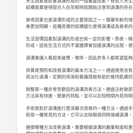
天生因素是影響淚溝形成的一個重要因素。有些人天生
結構差異使得部分人在年輕時就開始注意到淚溝的存在
衰老因素也是淚溝形成的主要原因之一。隨著年齡的增
會更加明顯。這種皮膚的結構變化使得淚溝成為衰老的
生活習慣因素對淚溝的形成也有一定的影響。熬夜、睡
形成。這些生活方式的不當選擇會加速淚溝的出現，使
淚溝會讓人看起來疲憊、憔悴，因此許多人都希望能夠
保養是預防和改善淚溝的基本方法之一。通過使用含有
而淡化淚溝。定期的保濕和養護措施有助於維持肌膚的
微整是一種非常受歡迎的淚溝改善方法。通過注射玻尿
方法具有快速、簡單的特點，並可以在短時間內見到明
手術是對於淚溝進行更深層次改善的一種方法。通過手
術是一種常見的方法，它可以去除眼袋同時填補淚溝，
選擇哪種方法改善淚溝，需要根據淚溝的嚴重程度和患